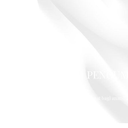
Previous
SPMB MTsN 1 BENGK