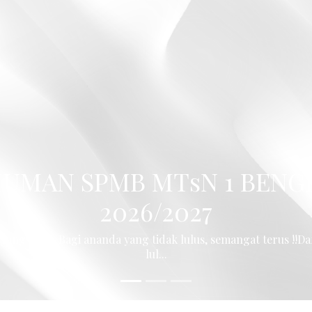
SPMB 2026/2027
ALIS TP 2026/2027Pendaftaran calon Murid Baru MTsN 1 Ben
Silahkan klik li...