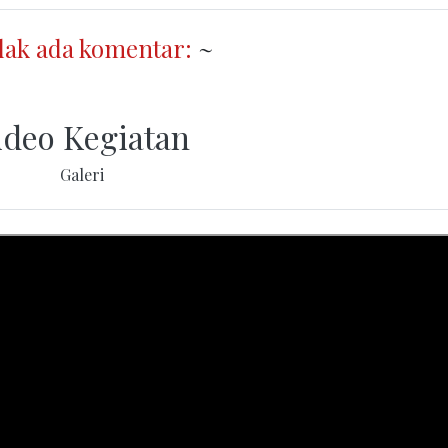
dak ada komentar:
~
ideo Kegiatan
Galeri