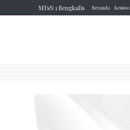
MTsN 1 Bengkalis
Beranda
Kesisw