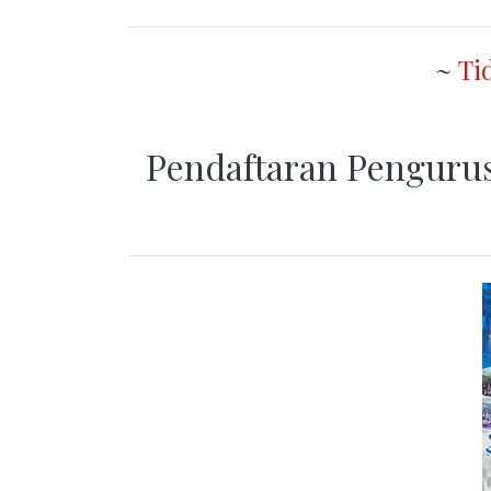
~
Ti
Pendaftaran Penguru